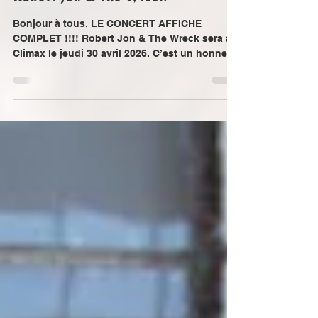
COMPLET - Jeudi 30 avril 2026 -
Robert Jon & The Wreck
Bonjour à tous, LE CONCERT AFFICHE
COMPLET !!!! Robert Jon & The Wreck sera au
Climax le jeudi 30 avril 2026. C’est un honneur
et une grande fierté pour nous d’accueillir
Robert Jon & the Wreck sur la scène du
Climax. Originaires du sud de la Californie,
Robert Jon & The Wreck s’approprient le son
du Southern rock de la côte Est pour en faire
une signature bien à eux. Depuis leur
formation en 2011, ces Californiens de
naissance électrisent les publics du monde
entier grâce