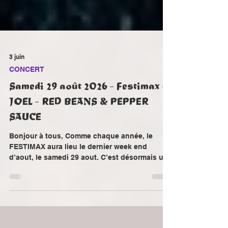
3 juin
CONCERT
Samedi 29 août 2026 - Festimax -
JOEL - RED BEANS & PEPPER
SAUCE
Bonjour à tous, Comme chaque année, le
FESTIMAX aura lieu le dernier week end
d’aout, le samedi 29 aout. C’est désormais une
tradition, nous vous proposons de terminer
l’été en beauté et en musique au Climax. Avec
notre nouvelle formule de 2 concerts et un
repas élaboré par des membres de l’équipe
dont la cuisine est une passion. Accueil à