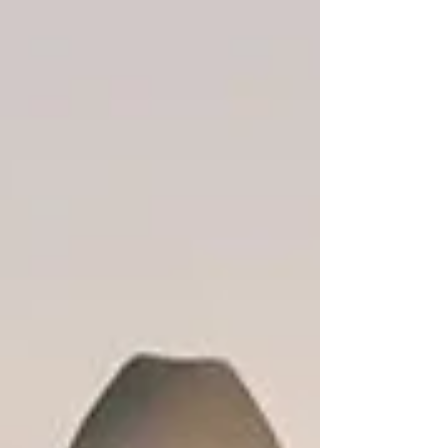
partir de 17h. 18h : premier concert avec JOEL.
Ils se sont vus, ils se sont plus. Joel, c’est la
rencontre de 7 musiciens de la scène par