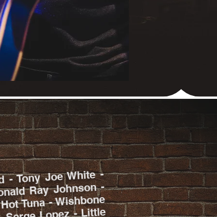
Climax
Climax
d - Tony Joe White -
onald Ray Johnson -
 Hot Tuna - Wishbone