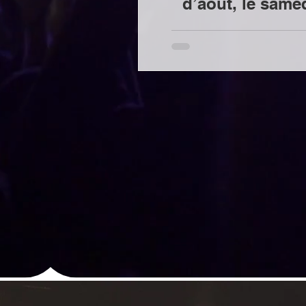
d’aout, le same
de terminer l’ét
de 2 concerts et
une passion. Acc
vus, ils se so
Et