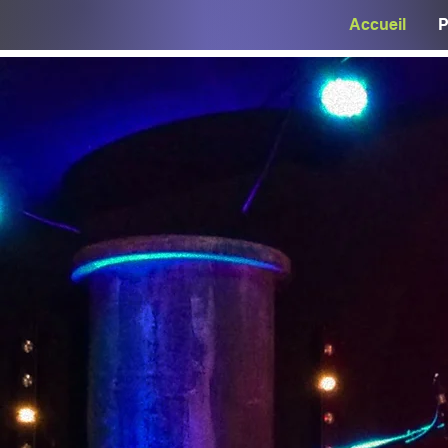
Accueil
P
Cl
Cl