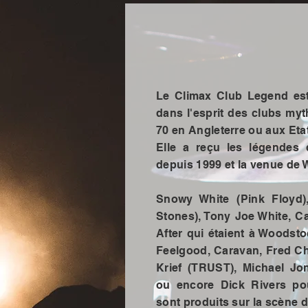
La lé
La lé
Le Climax Club Legend est
dans l'esprit des clubs my
70 en Angleterre ou aux Eta
Elle a reçu les légendes
depuis 1999 et la venue de
Snowy White (Pink Floyd),
Stones), Tony Joe White, C
After qui étaient à Woodsto
Feelgood, Caravan, Fred Ch
Krief (TRUST), Michael J
ou encore Dick Rivers po
sont produits sur la scène 