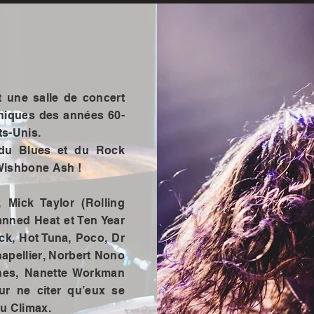
gende
gende
 une salle de concert
thiques des années 60-
ts-Unis.
 du Blues et du Rock
 Wishbone Ash !
 Mick Taylor (Rolling
anned Heat et Ten Year
ck, Hot Tuna, Poco, Dr
apellier, Norbert Nono
ones, Nanette Workman
ur ne citer qu’eux se
du Climax.