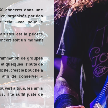
150 concerts dans une
ive, organisés par des
t cela juste pour le
rtistes est la priorité
oncert soit un moment
grammation de groupes
 et quelques Tribute de
cité, c'est le bouche à
le afin de conserver «
uvert à tous, les amis
, il te suffit juste de