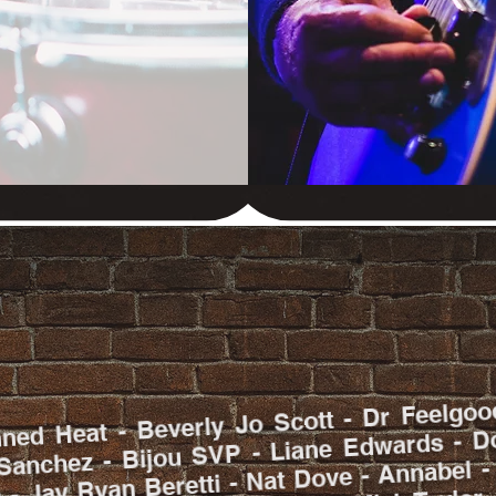
des concerts
sont venus au 
sont venus au 
ned Heat - Beverly Jo Scott - Dr Feelgoo
Sanchez - Bijou SVP - Liane Edwards - D
- Jay Ryan Beretti - Nat Dove - Annabel -