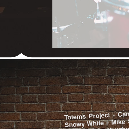
Etre informé 
Ils 
Ils 
Totems Project - Can
Snowy White - Mike 
Maurice John Vaughn 