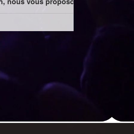
ion, nous vous proposons
ec notre nouvelle formule
équipe dont la cuisine est
ert avec JOEL. Ils se sont
usiciens de la scène par
r
rts