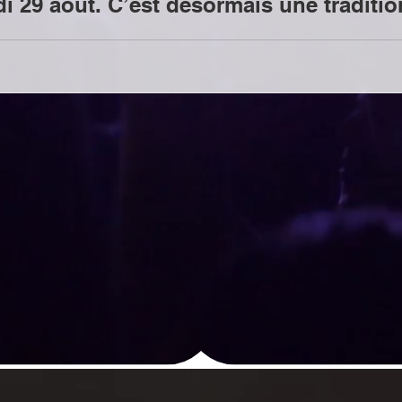
di 29 aout. C’est désormais une tradit
é en beauté et en musique au Climax. Av
 un repas élaboré par des membres de l’
ueil à partir de 17h. 18h : premier conc
nt plus. Joel, c’est la rencontre de 7 m
Réserver des places ou modifie
re informé des prochains conce