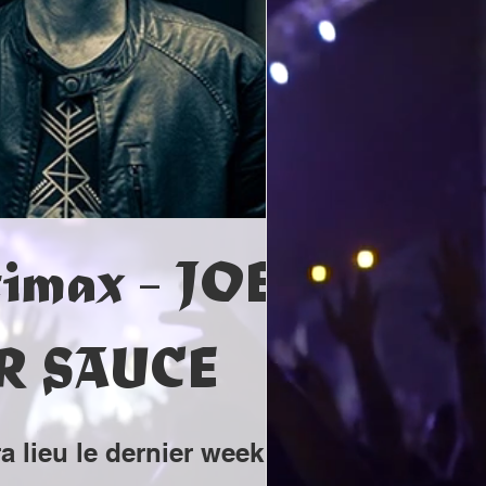
!
timax - JOEL
R SAUCE
 lieu le dernier week end