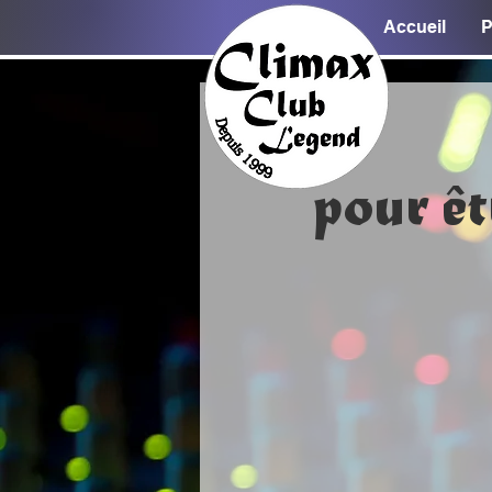
Accueil
P
pour êt